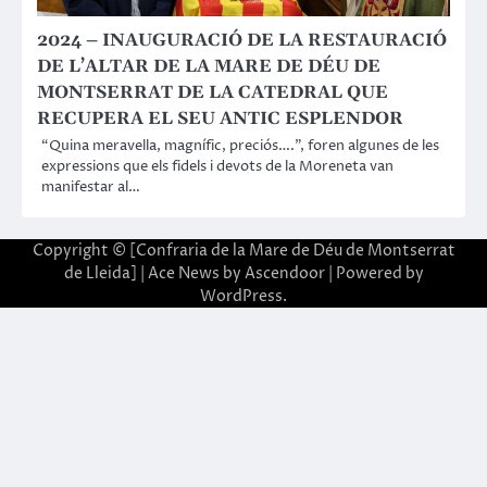
2024 – INAUGURACIÓ DE LA RESTAURACIÓ
DE L’ALTAR DE LA MARE DE DÉU DE
MONTSERRAT DE LA CATEDRAL QUE
RECUPERA EL SEU ANTIC ESPLENDOR
“Quina meravella, magnífic, preciós….”, foren algunes de les
expressions que els fidels i devots de la Moreneta van
manifestar al…
Copyright © [Confraria de la Mare de Déu de Montserrat
de Lleida] | Ace News by
Ascendoor
| Powered by
WordPress
.