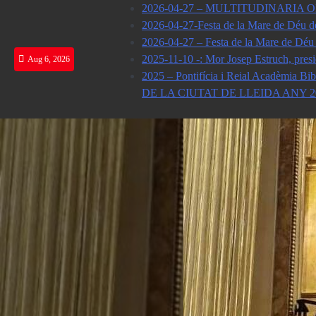
Skip
2026-04-27 – MULTITUDINARIA
to
2026-04-27-Festa de la Mare de Déu de
content
2026-04-27 – Festa de la Mare de Déu
2025-11-10 -: Mor Josep Estruch, presi
Aug 6, 2026
2025 – Pontifícia i Reial Acade
DE LA CIUTAT DE LLEIDA ANY 2