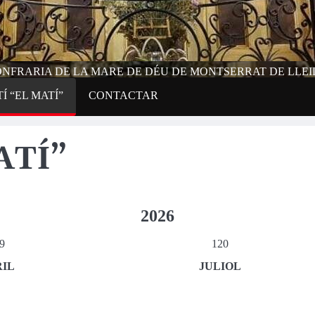
NFRARIA DE LA MARE DE DÉU DE MONTSERRAT DE LLE
Í “EL MATÍ”
CONTACTAR
ATÍ”
2026
9
120
RIL
JULIOL