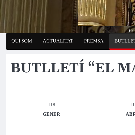
CO
QUI SOM
ACTUALITAT
PREMSA
BUTLLET
BUTLLETÍ “EL M
118
11
GENER
AB