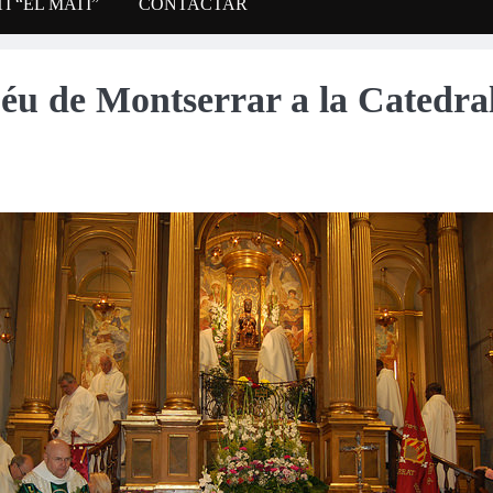
Í “EL MATÍ”
CONTACTAR
Déu de Montserrar a la Catedra