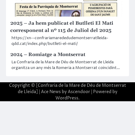
2025 – Ja hem publicat el Butlleti El Mati
corresponent al nº 115 de Juliol del 2025
https://xn--confrariamarededudemontserratlleida-
qdd.cat/index.php/butlleti-el-mati/
2024 – Romiatge a Montserrat
La Confraria de la Mare de Déu de Montserrat de Lleida
organitza un any més la Romeria a Montserrat coincidint…
Copyright © [Confraria de la Mare de Déu de Montserrat
de Lleida] | Ace News by
Ascendoor
| Powered by
WordPress
.