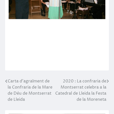
Carta d’agraïment de
2020 : La confraria de
Post
la Confraria de la Mare
Montserrat celebra a la
navigation
de Déu de Montserrat
Catedral de Lleida la Festa
de Lleida
de la Moreneta