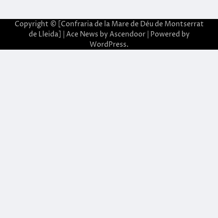
Copyright © [Confraria de la Mare de Déu de Montserrat
de Lleida] | Ace News by
Ascendoor
| Powered by
WordPress
.